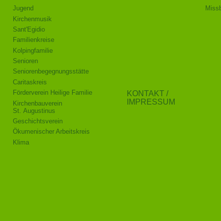
Jugend
Missb
Kirchenmusik
Sant'Egidio
Familienkreise
Kolpingfamilie
Senioren
Senioren­begegnungs­stätte
Caritaskreis
Förderverein Heilige Familie
KONTAKT /
IMPRESSUM
Kirchenbauverein
St. Augustinus
Geschichtsverein
Ökumenischer Arbeitskreis
Klima