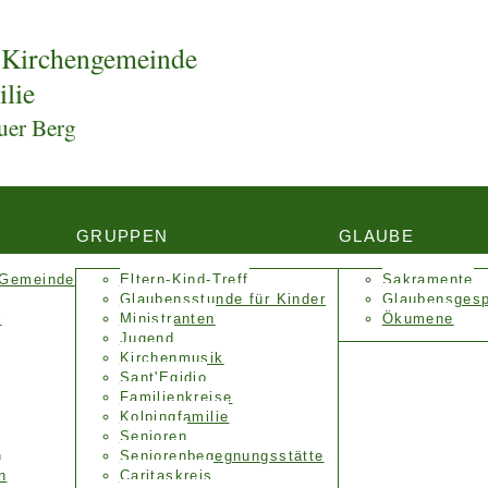
 Kirchengemeinde
ilie
uer Berg
GRUPPEN
GLAUBE
 Gemeinde
Eltern-Kind-Treff
Sakramente
Glaubensstunde für Kinder
Glaubensges
r
Ministranten
Ökumene
Jugend
Kirchenmusik
Sant'Egidio
Familienkreise
Kolpingfamilie
Senioren
n
Senioren­begegnungs­stätte
n
Caritaskreis