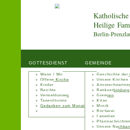
Katholische
Heilige Fam
Berlin-Prenzla
GOTTESDIENST
GEMEINDE
Wann / Wo
Geschichte der
Offene Kirche
Unsere Kirchen
Kinder
Ansprechpartne
Beichte
Bankverbindung
Vermeldungen
Gremien
Tagesliturgie
Kitas
Gedanken zum Monat
Musik
Bücherei
Lageplan
Pfarrnachrichte
Unsere Nachbar