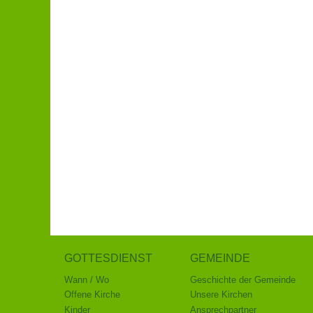
GOTTESDIENST
GEMEINDE
Wann / Wo
Geschichte der Gemeinde
Offene Kirche
Unsere Kirchen
Kinder
Ansprechpartner