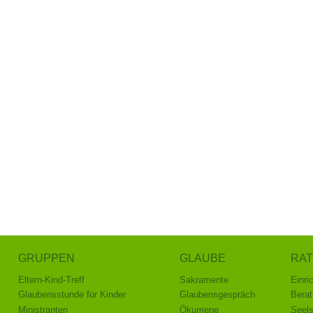
GRUPPEN
GLAUBE
RAT
Eltern-Kind-Treff
Sakramente
Einri
Glaubensstunde für Kinder
Glaubensgespräch
Berat
Ministranten
Ökumene
Seel