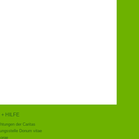
 + HILFE
chtungen der Caritas
ungsstelle Donum vitae
sorge