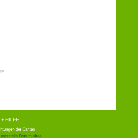
ge
 + HILFE
chtungen der Caritas
ungsstelle Donum vitae