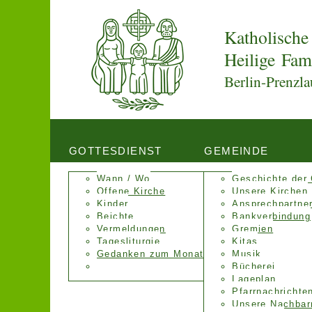
Katholische
Heilige Fam
Berlin-Prenzla
GOTTESDIENST
GEMEINDE
Wann / Wo
Geschichte der
Offene Kirche
Unsere Kirchen
Kinder
Ansprechpartne
Beichte
Bankverbindung
Vermeldungen
Gremien
Tagesliturgie
Kitas
Gedanken zum Monat
Musik
Bücherei
Lageplan
Pfarrnachrichte
Unsere Nachbar