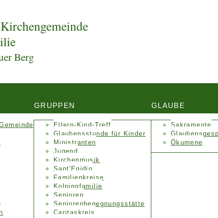
 Kirchengemeinde
ilie
uer Berg
GRUPPEN
GLAUBE
 Gemeinde
Eltern-Kind-Treff
Sakramente
Glaubensstunde für Kinder
Glaubensges
r
Ministranten
Ökumene
Jugend
Kirchenmusik
Sant'Egidio
Familienkreise
Kolpingfamilie
Senioren
n
Senioren­begegnungs­stätte
n
Caritaskreis