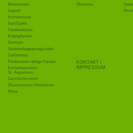
Ministranten
Ökumene
Seel
Jugend
Missb
Kirchenmusik
Sant'Egidio
Familienkreise
Kolpingfamilie
Senioren
Senioren­begegnungs­stätte
Caritaskreis
Förderverein Heilige Familie
KONTAKT /
IMPRESSUM
Kirchenbauverein
St. Augustinus
Geschichtsverein
Ökumenischer Arbeitskreis
Klima