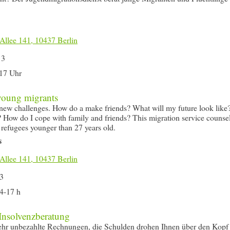
Allee 141, 10437 Berlin
13
17 Uhr
young migrants
ew challenges. How do a make friends? What will my future look like
 How do I cope with family and friends? This migration service counse
refugees younger than 27 years old.
s
Allee 141, 10437 Berlin
3
4-17 h
Insolvenzberatung
hr unbezahlte Rechnungen, die Schulden drohen Ihnen über den Kopf