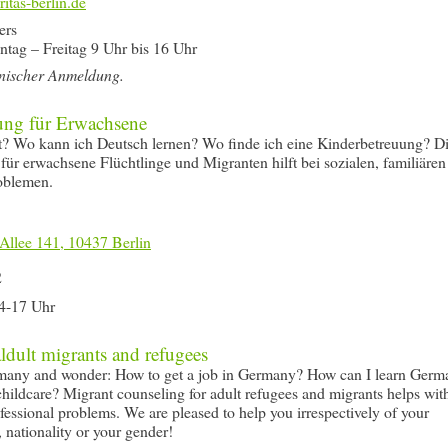
ers
tag – Freitag 9 Uhr bis 16 Uhr
onischer Anmeldung.
ung für Erwachsene
t? Wo kann ich Deutsch lernen? Wo finde ich eine Kinderbetreuung? D
für erwachsene Flüchtlinge und Migranten hilft bei sozialen, familiären
oblemen.
Allee 141, 10437 Berlin
2
4-17 Uhr
ldult migrants and refugees
many and wonder: How to get a job in Germany? How can I learn Germ
childcare? Migrant counseling for adult refugees and migrants helps wit
ofessional problems. We are pleased to help you irrespectively of your
, nationality or your gender!