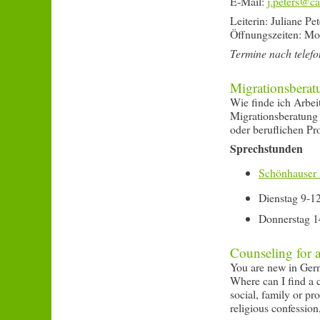
E-Mail:
Leiterin: Juliane Pet
Öffnungszeiten: Mon
Termine nach telef
Migrationsberat
Wie finde ich Arbei
Migrationsberatung 
oder beruflichen Pr
Sprechstunden
Schönhauser 
Dienstag 9-1
Donnerstag 1
Counseling for a
You are new in Ger
Where can I find a 
social, family or pr
religious confession