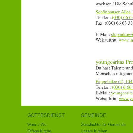
wachsen? Die Schuld
Schönhauser Allee 
Telefon:
(030) 66 6
Fax: (030) 66 63 38
E-Mail:
Webauftritt:
www.im
youngcaritas Pro
Du hast Talente und
Menschen mit guten
Pappelallee 62, 104
Telefon:
(030) 6 66
E-Mail:
Webauftritt:
www.you
GOTTESDIENST
GEMEINDE
Wann / Wo
Geschichte der Gemeinde
Offene Kirche
Unsere Kirchen