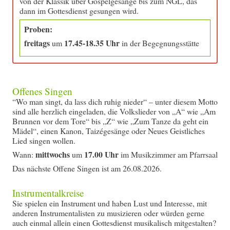
von der Klassik über Gospelgesänge bis zum NGL, das
dann im Gottesdienst gesungen wird.
Proben:
freitags
17.45-18.35 Uhr
um
in der Begegnungsstätte
Offenes Singen
“Wo man singt, da lass dich ruhig nieder“ – unter diesem Motto
sind alle herzlich eingeladen, die Volkslieder von „A“ wie „Am
Brunnen vor dem Tore“ bis „Z“ wie „Zum Tanze da geht ein
Mädel“, einen Kanon, Taizégesänge oder Neues Geistliches
Lied singen wollen.
mittwochs
17.00 Uhr
Wann:
um
im Musikzimmer am Pfarrsaal
Das nächste Offene Singen ist am 26.08.2026.
Instrumentalkreise
Sie spielen ein Instrument und haben Lust und Interesse, mit
anderen Instrumentalisten zu musizieren oder würden gerne
auch einmal allein einen Gottesdienst musikalisch mitgestalten?