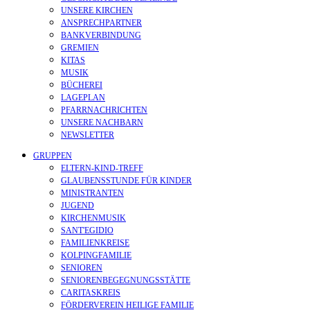
UNSERE KIRCHEN
ANSPRECHPARTNER
BANKVERBINDUNG
GREMIEN
KITAS
MUSIK
BÜCHEREI
LAGEPLAN
PFARRNACHRICHTEN
UNSERE NACHBARN
NEWSLETTER
GRUPPEN
ELTERN-KIND-TREFF
GLAUBENSSTUNDE FÜR KINDER
MINISTRANTEN
JUGEND
KIRCHENMUSIK
SANT'EGIDIO
FAMILIENKREISE
KOLPINGFAMILIE
SENIOREN
SENIOREN­BEGEGNUNGS­STÄTTE
CARITASKREIS
FÖRDERVEREIN HEILIGE FAMILIE