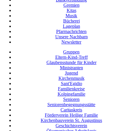
Gremien
Kitas
Musik
Bücherei
Lageplan
Pfarrnachrichten
Unsere Nachbarn
Newsletter
Gruppen
Eltern-Kind-Treff
Glaubensstunde für Kinder
Ministranten
Jugend
Kirchenmusik
Sant'Egidio
Familienkreise
Kolpingfamilie
Senioren
Senioren­begegnungs­stätte
Caritaskreis
Förderverein Heilige Familie
Kirchenbauverein St. Augustinus
Geschichtsverein
Ökumenischer Arbeitskreis