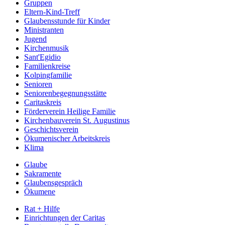
Gruppen
Eltern-Kind-Treff
Glaubensstunde für Kinder
Ministranten
Jugend
Kirchenmusik
Sant'Egidio
Familienkreise
Kolpingfamilie
Senioren
Senioren­begegnungs­stätte
Caritaskreis
Förderverein Heilige Familie
Kirchenbauverein St. Augustinus
Geschichtsverein
Ökumenischer Arbeitskreis
Klima
Glaube
Sakramente
Glaubensgespräch
Ökumene
Rat + Hilfe
Einrichtungen der Caritas